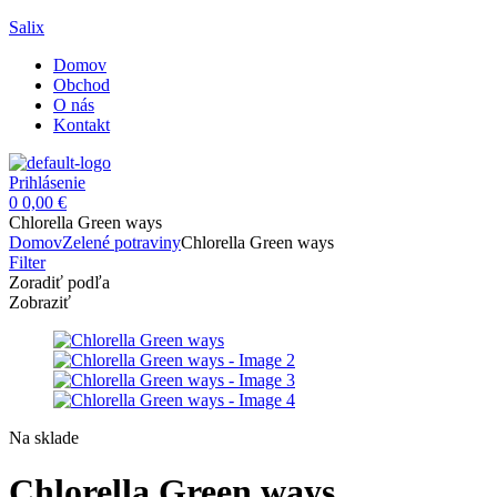
Salix
Domov
Obchod
O nás
Kontakt
Menu
Prihlásenie
0
0,00
€
Chlorella Green ways
Domov
Zelené potraviny
Chlorella Green ways
Filter
Zoradiť podľa
Zobraziť
Availability:
Na sklade
Chlorella Green ways