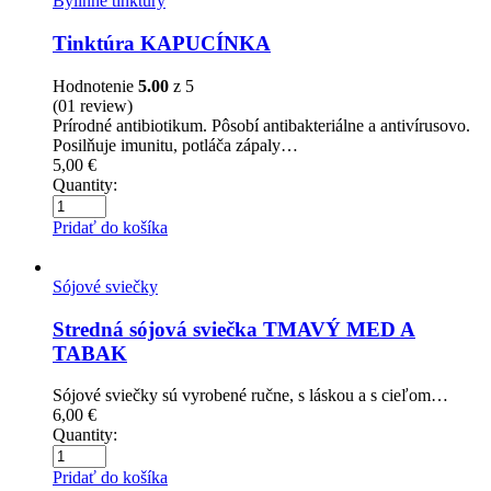
Bylinné tinktúry
Tinktúra KAPUCÍNKA
Hodnotenie
5.00
z 5
(01
review
)
Prírodné antibiotikum. Pôsobí antibakteriálne a antivírusovo.
Posilňuje imunitu, potláča zápaly…
5,00
€
Quantity:
Pridať do košíka
Sójové sviečky
Stredná sójová sviečka TMAVÝ MED A
TABAK
Sójové sviečky sú vyrobené ručne, s láskou a s cieľom…
6,00
€
Quantity:
Pridať do košíka