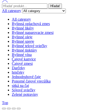
Hľadať:
Hľadať
All category
All category
Bylinná oplachová zmes
Bylinné likéry
Bylinné naparovacie zmesi
Bylinné oleje
Bylinné spreje
Bylinné telové sviečky
Bylinné tinktúry
Bylinné vína
Čajové kanvice
Čajové zmesi
Darčeky
hrnčeky
Jednodruhové čaje
Ponorné čajové vrecúška
sitká na čaj
Sójové sviečky
Zelené potraviny
Top