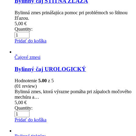
Bylinný čaj ŠTÍTNA ŽĽAZA
Bylinná zmes prinášajúca pomoc pri problémoch so štítnou
žľazou.
5,00
€
Quantity:
Pridať do košíka
Čajové zmesi
Bylinný čaj UROLOGICKÝ
Hodnotenie
5.00
z 5
(01
review
)
Bylinná zmes, ktorá výrazne pomáha pri zápaloch močového
mechúra a…
5,00
€
Quantity:
Pridať do košíka