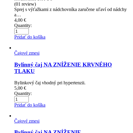
(01
review
)
Sprej s výťažkami z nádchovníka zaručene uľaví od nádchy
a…
4,00
€
Quantity:
Pridať do košíka
Čajové zmesi
Bylinný čaj NA ZNÍŽENIE KRVNÉHO
TLAKU
Bylinkový čaj vhodný pri hypertenzii.
5,00
€
Quantity:
Pridať do košíka
Čajové zmesi
Bylinný čaj NA ZNÍŽENIE