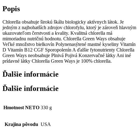
Popis
Chlorella obsahuje širokú škálu biologicky aktívnych látok. Je
jedným z najbohatších zdrojov chlorofylu, ktorý je zároveň hlavným
ukazovateľom čerstvosti a kvality. Kvalitná chlorella má
mimoriadnu nutričnú hodnotu. Chlorella Green Ways obsahuje
Veľké množstvo bielkovín Polynenasýtené mastné kyseliny Vitamín
D Vitamín B12 CGF Sporopolenín A ďalšie fytonutrienty Chlorella
Green Ways neobsahuje Plnivá Pojivá Konzervačné látky Ani iné
prídavné látky Chlorella Green Ways je 100% chlorella.
Ďalšie informácie
Ďalšie informácie
Hmotnost NETO
330 g
Krajina pôvodu
USA