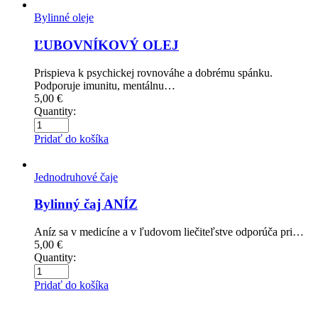
Bylinné oleje
ĽUBOVNÍKOVÝ OLEJ
Prispieva k psychickej rovnováhe a dobrému spánku.
Podporuje imunitu, mentálnu…
5,00
€
Quantity:
Pridať do košíka
Jednodruhové čaje
Bylinný čaj ANÍZ
Aníz sa v medicíne a v ľudovom liečiteľstve odporúča pri…
5,00
€
Quantity:
Pridať do košíka