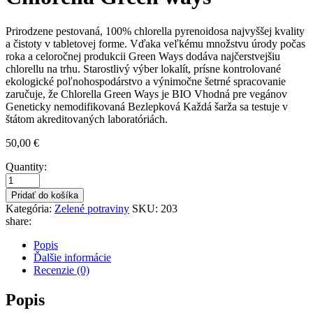
Prirodzene pestovaná, 100% chlorella pyrenoidosa najvyššej kvality
a čistoty v tabletovej forme. Vďaka veľkému množstvu úrody počas
roka a celoročnej produkcii Green Ways dodáva najčerstvejšiu
chlorellu na trhu. Starostlivý výber lokalít, prísne kontrolované
ekologické poľnohospodárstvo a výnimočne šetrné spracovanie
zaručuje, že Chlorella Green Ways je BIO Vhodná pre vegánov
Geneticky nemodifikovaná Bezlepková Každá šarža sa testuje v
štátom akreditovaných laboratóriách.
50,00
€
Quantity:
Pridať do košíka
Kategória:
Zelené potraviny
SKU:
203
share:
Popis
Ďalšie informácie
Recenzie (0)
Popis