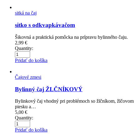
sitká na čaj
sitko s odkvapkávačom
Šikovná a praktická pomôcka na prípravu bylinného čaju.
2,99
€
Quantity:
Pridať do košíka
Čajové zmesi
Bylinný čaj ŽLČNÍKOVÝ
Bylinkový čaj vhodný pri problémoch so žlčníkom, žlčovom
piesku a…
5,00
€
Quantity:
Pridať do košíka