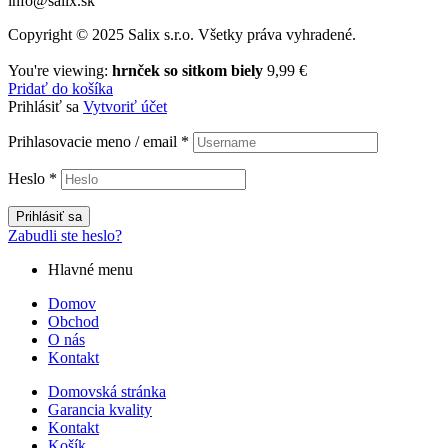
info@salix.sk
Copyright © 2025 Salix s.r.o. Všetky práva vyhradené.
You're viewing:
hrnček so sitkom biely
9,99
€
Pridať do košíka
Prihlásiť sa
Vytvoriť účet
Prihlasovacie meno / email
*
Heslo
*
Prihlásiť sa
Zabudli ste heslo?
Hlavné menu
Domov
Obchod
O nás
Kontakt
Domovská stránka
Garancia kvality
Kontakt
Košík