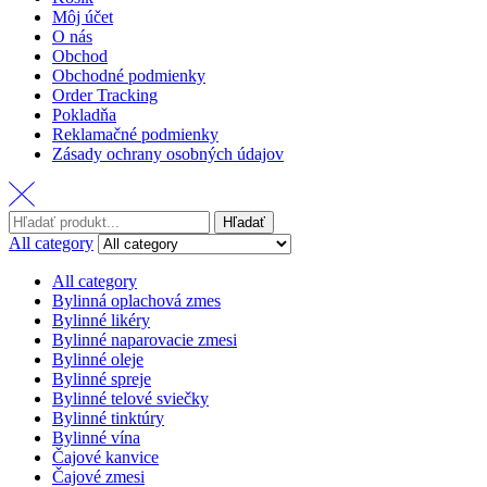
Môj účet
O nás
Obchod
Obchodné podmienky
Order Tracking
Pokladňa
Reklamačné podmienky
Zásady ochrany osobných údajov
Hľadať:
Hľadať
All category
All category
Bylinná oplachová zmes
Bylinné likéry
Bylinné naparovacie zmesi
Bylinné oleje
Bylinné spreje
Bylinné telové sviečky
Bylinné tinktúry
Bylinné vína
Čajové kanvice
Čajové zmesi