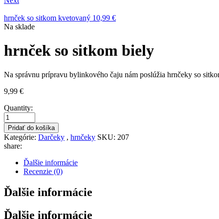
Next
hrnček so sitkom kvetovaný
10,99
€
Availability:
Na sklade
hrnček so sitkom biely
Na správnu prípravu bylinkového čaju nám poslúžia hrnčeky so sitkom
9,99
€
Quantity:
Pridať do košíka
Kategórie:
Darčeky
,
hrnčeky
SKU:
207
share:
Ďalšie informácie
Recenzie (0)
Ďalšie informácie
Ďalšie informácie