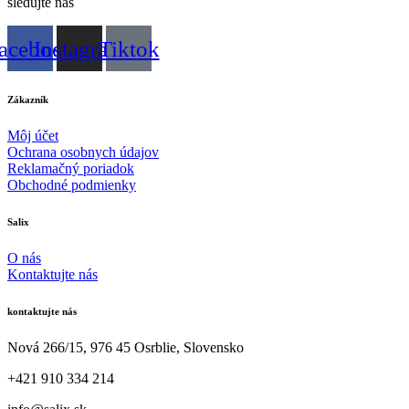
sledujte nás
acebook
Instagram
Tiktok
Zákazník
Môj účet
Ochrana osobnych údajov
Reklamačný poriadok
Obchodné podmienky
Salix
O nás
Kontaktujte nás
kontaktujte nás
Nová 266/15, 976 45 Osrblie, Slovensko
+421 910 334 214