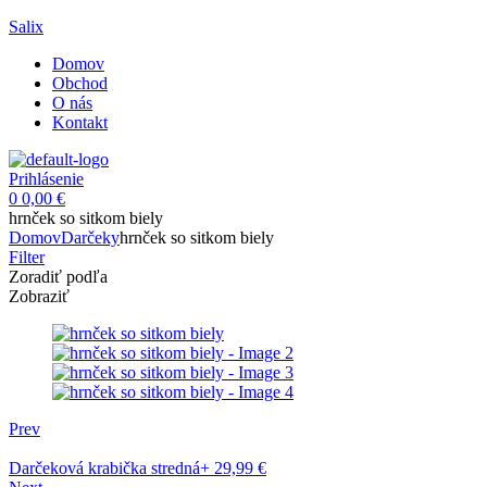
Salix
Domov
Obchod
O nás
Kontakt
Menu
Prihlásenie
0
0,00
€
hrnček so sitkom biely
Domov
Darčeky
hrnček so sitkom biely
Filter
Zoradiť podľa
Zobraziť
Prev
Darčeková krabička stredná+
29,99
€