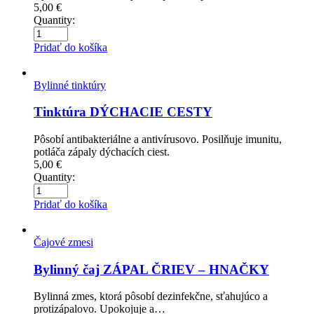
5,00
€
Quantity:
Pridať do košíka
Bylinné tinktúry
Tinktúra DÝCHACIE CESTY
Pôsobí antibakteriálne a antivírusovo. Posilňuje imunitu,
potláča zápaly dýchacích ciest.
5,00
€
Quantity:
Pridať do košíka
Čajové zmesi
Bylinný čaj ZÁPAL ČRIEV – HNAČKY
Bylinná zmes, ktorá pôsobí dezinfekčne, sťahujúco a
protizápalovo. Upokojuje a…