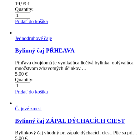
19,99
€
Quantity:
Pridať do košíka
Jednodruhové čaje
Bylinný čaj PŔHĽAVA
Pŕhľava dvojdomá je vynikajúca liečivá bylinka, oplývajúca
množstvom zdravotných účinkov.…
5,00
€
Quantity:
Pridať do košíka
Čajové zmesi
Bylinný čaj ZÁPAL DÝCHACÍCH CIEST
Bylinkový čaj vhodný pri zápale dýchacích ciest. Pije sa pri…
5,00
€