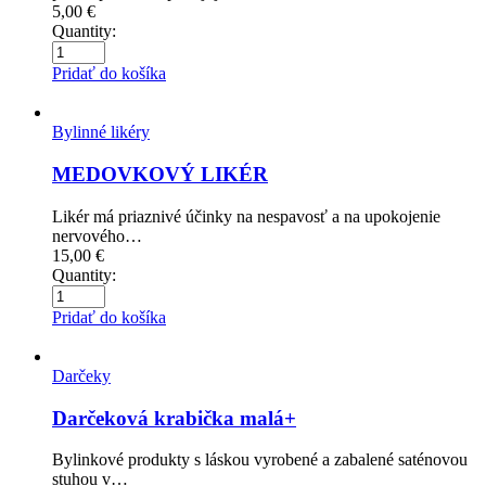
5,00
€
Quantity:
Pridať do košíka
Bylinné likéry
MEDOVKOVÝ LIKÉR
Likér má priaznivé účinky na nespavosť a na upokojenie
nervového…
15,00
€
Quantity:
Pridať do košíka
Darčeky
Darčeková krabička malá+
Bylinkové produkty s láskou vyrobené a zabalené saténovou
stuhou v…