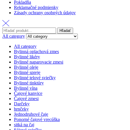
Pokladňa
Reklamačné podmienky
Zásady ochrany osobných údajov
Hľadať:
Hľadať
All category
All category
Bylinná oplachová zmes
Bylinné likéry
Bylinné naparovacie zmesi
Bylinné oleje
Bylinné spreje
Bylinné telové sviečky
Bylinné tinktúry
Bylinné vína
Čajové kanvice
Čajové zmesi
Darčeky
hrnčeky
Jednodruhové čaje
Ponorné čajové vrecúška
sitká na čaj
Sójové sviečky