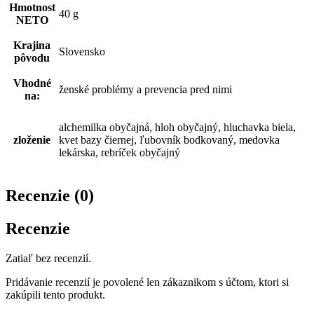
Hmotnost
40 g
NETO
Krajina
Slovensko
pôvodu
Vhodné
ženské problémy a prevencia pred nimi
na:
alchemilka obyčajná, hloh obyčajný, hluchavka biela,
zloženie
kvet bazy čiernej, ľubovník bodkovaný, medovka
lekárska, rebríček obyčajný
Recenzie (0)
Recenzie
Zatiaľ bez recenzií.
Pridávanie recenzií je povolené len zákaznikom s účtom, ktori si
zakúpili tento produkt.