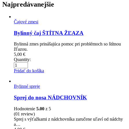
Najpredávanejšie
Čajové zmesi
Bylinný čaj ŠTÍTNA ŽĽAZA
Bylinná zmes prinášajúca pomoc pri problémoch so štítnou
žľazou.
5,00
€
Quantity:
Pridať do košíka
Bylinné spreje
Sprej do nosa NÁDCHOVNÍK
Hodnotenie
5.00
z 5
(01
review
)
Sprej s výťažkami z nádchovníka zaručene uľaví od nádchy
a…