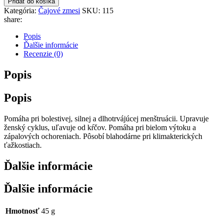
Pridať do košíka
Kategória:
Čajové zmesi
SKU:
115
share:
Popis
Ďalšie informácie
Recenzie (0)
Popis
Popis
Pomáha pri bolestivej, silnej a dlhotrvájúcej menštruácii. Upravuje
ženský cyklus, uľavuje od kŕčov. Pomáha pri bielom výtoku a
zápalových ochoreniach. Pôsobí blahodárne pri klimakterických
ťažkostiach.
Ďalšie informácie
Ďalšie informácie
Hmotnosť
45 g