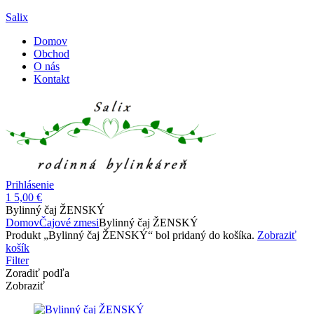
Salix
Domov
Obchod
O nás
Kontakt
Menu
Prihlásenie
1
5,00
€
Bylinný čaj ŽENSKÝ
Domov
Čajové zmesi
Bylinný čaj ŽENSKÝ
Produkt „Bylinný čaj ŽENSKÝ“ bol pridaný do košíka.
Zobraziť
košík
Filter
Zoradiť podľa
Zobraziť