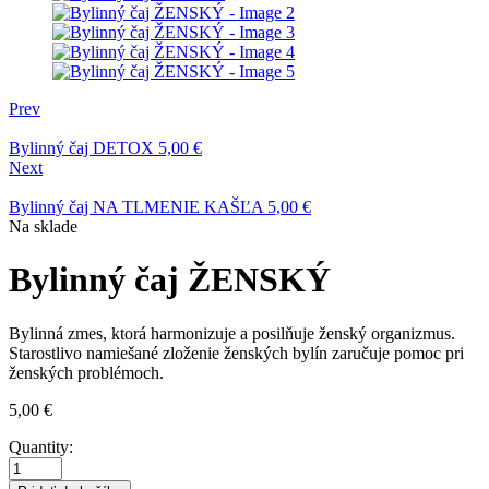
Prev
Bylinný čaj DETOX
5,00
€
Next
Bylinný čaj NA TLMENIE KAŠĽA
5,00
€
Availability:
Na sklade
Bylinný čaj ŽENSKÝ
Bylinná zmes, ktorá harmonizuje a posilňuje ženský organizmus.
Starostlivo namiešané zloženie ženských bylín zaručuje pomoc pri
ženských problémoch.
5,00
€
Quantity: