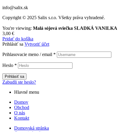
info@salix.sk
Copyright © 2025 Salix s.r.o. Všetky práva vyhradené.
You're viewing:
Malá sójová sviečka SLADKÁ VANILKA
3,00
€
Pridať do košíka
Prihlásiť sa
Vytvoriť účet
Prihlasovacie meno / email
*
Heslo
*
Prihlásiť sa
Zabudli ste heslo?
Hlavné menu
Domov
Obchod
O nás
Kontakt
Domovská stránka