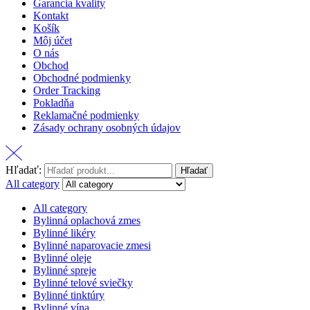
Garancia kvality
Kontakt
Košík
Môj účet
O nás
Obchod
Obchodné podmienky
Order Tracking
Pokladňa
Reklamačné podmienky
Zásady ochrany osobných údajov
Hľadať:
Hľadať
All category
All category
Bylinná oplachová zmes
Bylinné likéry
Bylinné naparovacie zmesi
Bylinné oleje
Bylinné spreje
Bylinné telové sviečky
Bylinné tinktúry
Bylinné vína