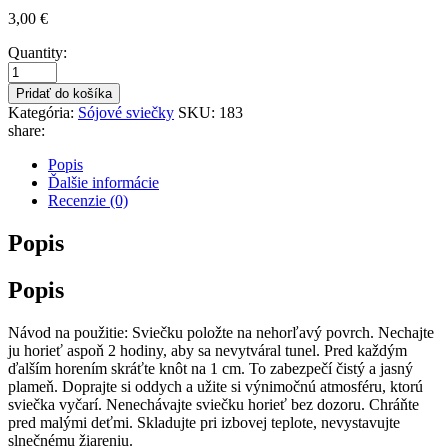
3,00
€
Quantity:
Pridať do košíka
Kategória:
Sójové sviečky
SKU:
183
share:
Popis
Ďalšie informácie
Recenzie (0)
Popis
Popis
Návod na použitie: Sviečku položte na nehorľavý povrch. Nechajte
ju horieť aspoň 2 hodiny, aby sa nevytváral tunel. Pred každým
ďalším horením skráťte knôt na 1 cm. To zabezpečí čistý a jasný
plameň. Doprajte si oddych a užite si výnimočnú atmosféru, ktorú
sviečka vyčarí. Nenechávajte sviečku horieť bez dozoru. Chráňte
pred malými deťmi. Skladujte pri izbovej teplote, nevystavujte
slnečnému žiareniu.