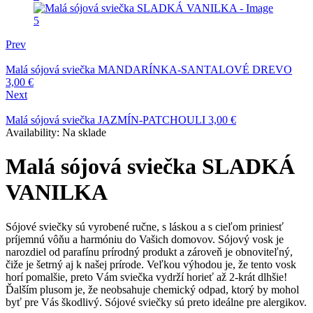
Prev
Malá sójová sviečka MANDARÍNKA-SANTALOVÉ DREVO
3,00
€
Next
Malá sójová sviečka JAZMÍN-PATCHOULI
3,00
€
Availability:
Na sklade
Malá sójová sviečka SLADKÁ
VANILKA
Sójové sviečky sú vyrobené ručne, s láskou a s cieľom priniesť
príjemnú vôňu a harmóniu do Vašich domovov. Sójový vosk je
narozdiel od parafínu prírodný produkt a zároveň je obnoviteľný,
čiže je šetrný aj k našej prírode. Veľkou výhodou je, že tento vosk
horí pomalšie, preto Vám sviečka vydrží horieť až 2-krát dlhšie!
Ďalším plusom je, že neobsahuje chemický odpad, ktorý by mohol
byť pre Vás škodlivý. Sójové sviečky sú preto ideálne pre alergikov.