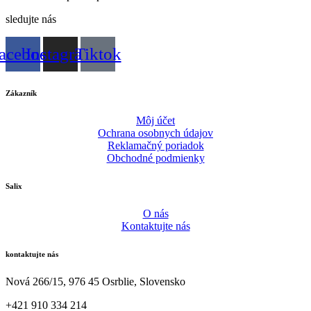
sledujte nás
acebook
Instagram
Tiktok
Zákazník
Môj účet
Ochrana osobnych údajov
Reklamačný poriadok
Obchodné podmienky
Salix
O nás
Kontaktujte nás
kontaktujte nás
Nová 266/15, 976 45 Osrblie, Slovensko
+421 910 334 214