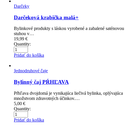
Darčeky
Darčeková krabička malá+
Bylinkové produkty s láskou vyrobené a zabalené saténovou
stuhou v…
19,99
€
Quantity:
Pridať do košíka
Jednodruhové čaje
Bylinný čaj PŔHĽAVA
Pŕhľava dvojdomá je vynikajúca liečivá bylinka, oplývajúca
množstvom zdravotných účinkov.…
5,00
€
Quantity:
Pridať do košíka