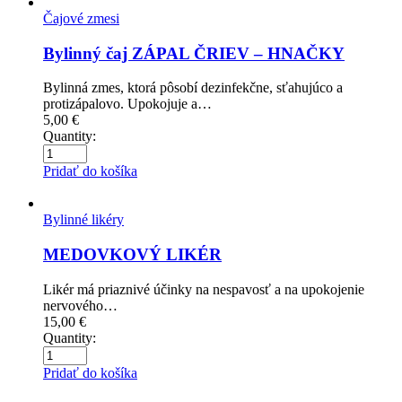
Čajové zmesi
Bylinný čaj ZÁPAL ČRIEV – HNAČKY
Bylinná zmes, ktorá pôsobí dezinfekčne, sťahujúco a
protizápalovo. Upokojuje a…
5,00
€
Quantity:
Pridať do košíka
Bylinné likéry
MEDOVKOVÝ LIKÉR
Likér má priaznivé účinky na nespavosť a na upokojenie
nervového…
15,00
€
Quantity:
Pridať do košíka