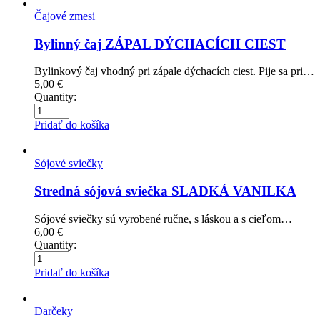
Čajové zmesi
Bylinný čaj ZÁPAL DÝCHACÍCH CIEST
Bylinkový čaj vhodný pri zápale dýchacích ciest. Pije sa pri…
5,00
€
Quantity:
Pridať do košíka
Sójové sviečky
Stredná sójová sviečka SLADKÁ VANILKA
Sójové sviečky sú vyrobené ručne, s láskou a s cieľom…
6,00
€
Quantity:
Pridať do košíka
Darčeky