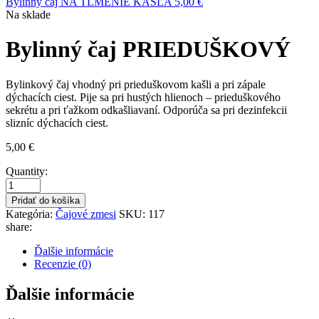
Bylinný čaj NA TLMENIE KAŠĽA
5,00
€
Na sklade
Bylinný čaj PRIEDUŠKOVÝ
Bylinkový čaj vhodný pri prieduškovom kašli a pri zápale
dýchacích ciest. Pije sa pri hustých hlienoch – prieduškového
sekrétu a pri ťažkom odkašliavaní. Odporúča sa pri dezinfekcii
slizníc dýchacích ciest.
5,00
€
Quantity:
Pridať do košíka
Kategória:
Čajové zmesi
SKU:
117
share:
Ďalšie informácie
Recenzie (0)
Ďalšie informácie