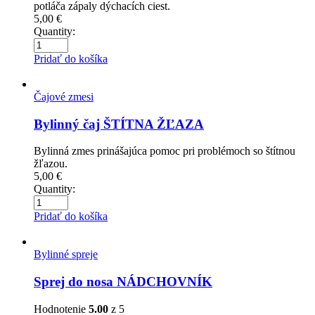
potláča zápaly dýchacích ciest.
5,00
€
Quantity:
Pridať do košíka
Čajové zmesi
Bylinný čaj ŠTÍTNA ŽĽAZA
Bylinná zmes prinášajúca pomoc pri problémoch so štítnou
žľazou.
5,00
€
Quantity:
Pridať do košíka
Bylinné spreje
Sprej do nosa NÁDCHOVNÍK
Hodnotenie
5.00
z 5