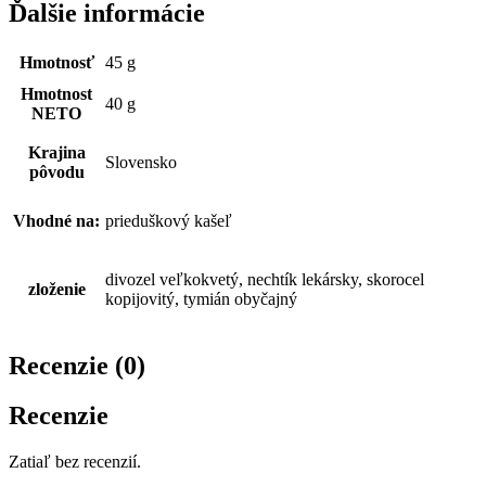
Ďalšie informácie
Hmotnosť
45 g
Hmotnost
40 g
NETO
Krajina
Slovensko
pôvodu
Vhodné na:
prieduškový kašeľ
divozel veľkokvetý, nechtík lekársky, skorocel
zloženie
kopijovitý, tymián obyčajný
Recenzie (0)
Recenzie
Zatiaľ bez recenzií.