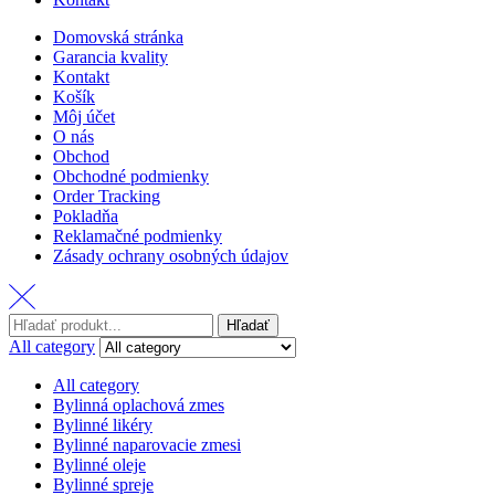
Domovská stránka
Garancia kvality
Kontakt
Košík
Môj účet
O nás
Obchod
Obchodné podmienky
Order Tracking
Pokladňa
Reklamačné podmienky
Zásady ochrany osobných údajov
Hľadať
All category
All category
Bylinná oplachová zmes
Bylinné likéry
Bylinné naparovacie zmesi
Bylinné oleje
Bylinné spreje