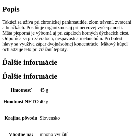
Popis
Taktiež sa užíva pri chronickej pankreatitíde, zlom trávení, zvracaní
a hnačkách. Posilňuje organizmus aj pri nervovej vyčerpanosti.
Mäta pieporná je výborná aj pri zápaloch horných dýchacích ciest.
Odporúča sa pri závratoch, nespavosti a melanchólii. Pri bolesti
hlavy sa využíva zápar dvojnásobnej koncentrácie. Mätový kúpeľ
ochladzuje telo pri zrážaní teploty.
Ďalšie informácie
Ďalšie informácie
Hmotnosť
45 g
Hmotnost NETO
40 g
Krajina pôvodu
Slovensko
Vhodné na:
mnoho využití