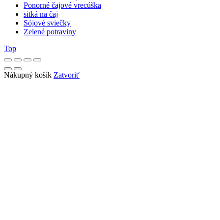
Ponorné čajové vrecúška
sitká na čaj
Sójové sviečky
Zelené potraviny
Top
Nákupný košík
Zatvoriť