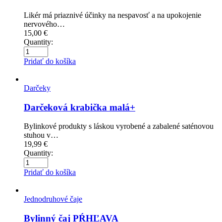
Likér má priaznivé účinky na nespavosť a na upokojenie
nervového…
15,00
€
Quantity:
Pridať do košíka
Darčeky
Darčeková krabička malá+
Bylinkové produkty s láskou vyrobené a zabalené saténovou
stuhou v…
19,99
€
Quantity:
Pridať do košíka
Jednodruhové čaje
Bylinný čaj PŔHĽAVA