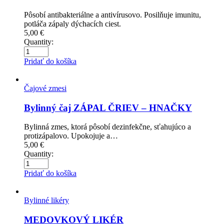
Pôsobí antibakteriálne a antivírusovo. Posilňuje imunitu,
potláča zápaly dýchacích ciest.
5,00
€
Quantity:
Pridať do košíka
Čajové zmesi
Bylinný čaj ZÁPAL ČRIEV – HNAČKY
Bylinná zmes, ktorá pôsobí dezinfekčne, sťahujúco a
protizápalovo. Upokojuje a…
5,00
€
Quantity:
Pridať do košíka
Bylinné likéry
MEDOVKOVÝ LIKÉR