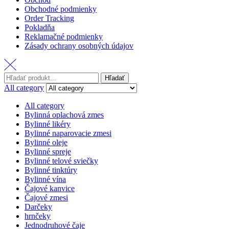
Obchodné podmienky
Order Tracking
Pokladňa
Reklamačné podmienky
Zásady ochrany osobných údajov
Hľadať
All category
All category
Bylinná oplachová zmes
Bylinné likéry
Bylinné naparovacie zmesi
Bylinné oleje
Bylinné spreje
Bylinné telové sviečky
Bylinné tinktúry
Bylinné vína
Čajové kanvice
Čajové zmesi
Darčeky
hrnčeky
Jednodruhové čaje