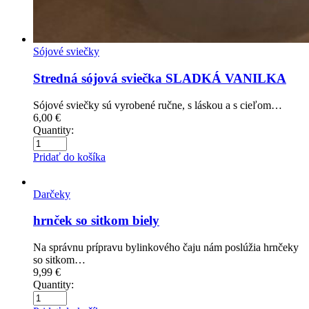
Sójové sviečky
Stredná sójová sviečka SLADKÁ VANILKA
Sójové sviečky sú vyrobené ručne, s láskou a s cieľom…
6,00
€
Quantity:
Pridať do košíka
Darčeky
hrnček so sitkom biely
Na správnu prípravu bylinkového čaju nám poslúžia hrnčeky
so sitkom…
9,99
€
Quantity: