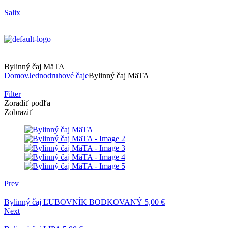
Salix
Bylinný čaj MäTA
Domov
Jednodruhové čaje
Bylinný čaj MäTA
Filter
Zoradiť podľa
Zobraziť
Prev
Bylinný čaj ĽUBOVNÍK BODKOVANÝ
5,00
€
Next