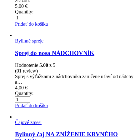
žľazou.
5,00
€
Quantity:
Pridať do košíka
Bylinné spreje
Sprej do nosa NÁDCHOVNÍK
Hodnotenie
5.00
z 5
(01
review
)
Sprej s výťažkami z nádchovníka zaručene uľaví od nádchy
a…
4,00
€
Quantity:
Pridať do košíka
Čajové zmesi
Bylinný čaj NA ZNÍŽENIE KRVNÉHO