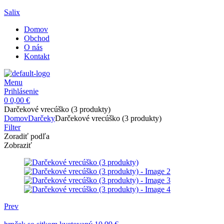
Salix
Domov
Obchod
O nás
Kontakt
Menu
Prihlásenie
0
0,00
€
Darčekové vrecúško (3 produkty)
Domov
Darčeky
Darčekové vrecúško (3 produkty)
Filter
Zoradiť podľa
Zobraziť
Prev