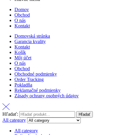
Domov
Obchod
O nás
Kontakt
Domovská stránka
Garancia kvality
Kontakt
Košík
Môj účet
O nás
Obchod
Obchodné podmienky
Order Tracking
Pokladňa
Reklamačné podmienky
Zásady ochrany osobných údajov
Hľadať:
Hľadať
All category
All category