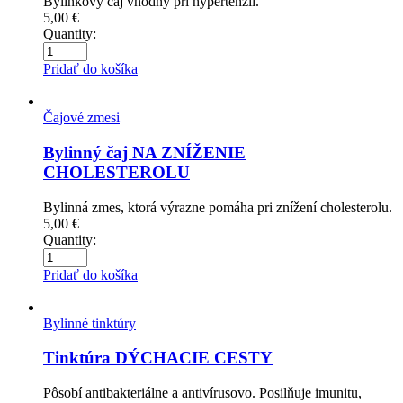
Bylinkový čaj vhodný pri hypertenzii.
5,00
€
Quantity:
Pridať do košíka
Čajové zmesi
Bylinný čaj NA ZNÍŽENIE
CHOLESTEROLU
Bylinná zmes, ktorá výrazne pomáha pri znížení cholesterolu.
5,00
€
Quantity:
Pridať do košíka
Bylinné tinktúry
Tinktúra DÝCHACIE CESTY
Pôsobí antibakteriálne a antivírusovo. Posilňuje imunitu,