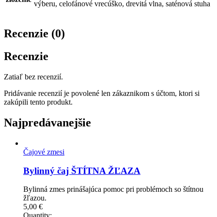
výberu, celofánové vrecúško, drevitá vlna, saténová stuha
Recenzie (0)
Recenzie
Zatiaľ bez recenzií.
Pridávanie recenzií je povolené len zákaznikom s účtom, ktori si
zakúpili tento produkt.
Najpredávanejšie
Čajové zmesi
Bylinný čaj ŠTÍTNA ŽĽAZA
Bylinná zmes prinášajúca pomoc pri problémoch so štítnou
žľazou.
5,00
€
Quantity: