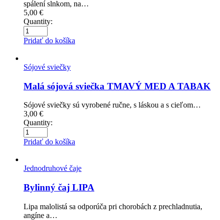
spálení slnkom, na…
5,00
€
Quantity:
Pridať do košíka
Sójové sviečky
Malá sójová sviečka TMAVÝ MED A TABAK
Sójové sviečky sú vyrobené ručne, s láskou a s cieľom…
3,00
€
Quantity:
Pridať do košíka
Jednodruhové čaje
Bylinný čaj LIPA
Lipa malolistá sa odporúča pri chorobách z prechladnutia,
angíne a…