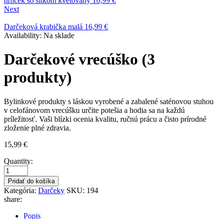
hrnček so sitkom kvetovaný
10,99
€
Next
Darčeková krabička malá
16,99
€
Availability:
Na sklade
Darčekové vrecúško (3
produkty)
Bylinkové produkty s láskou vyrobené a zabalené saténovou stuhou
v celofánovom vrecúšku určite potešia a hodia sa na každú
príležitosť. Vaši blízki ocenia kvalitu, ručnú prácu a čisto prírodné
zloženie plné zdravia.
15,99
€
Quantity:
Pridať do košíka
Kategória:
Darčeky
SKU:
194
share:
Popis