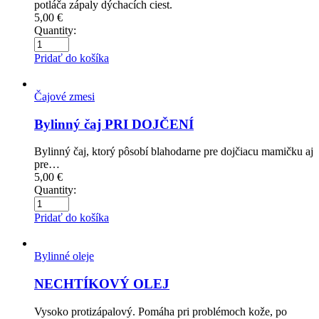
potláča zápaly dýchacích ciest.
5,00
€
Quantity:
Pridať do košíka
Čajové zmesi
Bylinný čaj PRI DOJČENÍ
Bylinný čaj, ktorý pôsobí blahodarne pre dojčiacu mamičku aj
pre…
5,00
€
Quantity:
Pridať do košíka
Bylinné oleje
NECHTÍKOVÝ OLEJ
Vysoko protizápalový. Pomáha pri problémoch kože, po