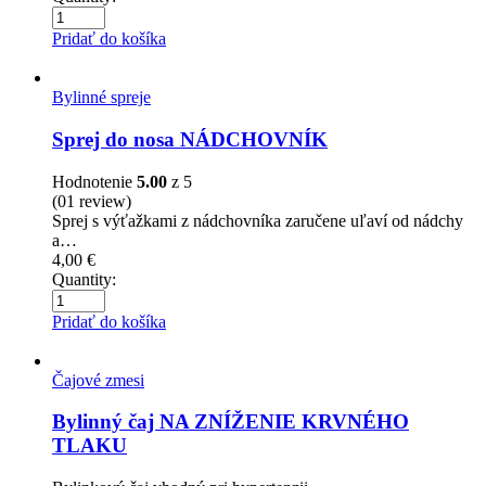
Pridať do košíka
Bylinné spreje
Sprej do nosa NÁDCHOVNÍK
Hodnotenie
5.00
z 5
(01
review
)
Sprej s výťažkami z nádchovníka zaručene uľaví od nádchy
a…
4,00
€
Quantity:
Pridať do košíka
Čajové zmesi
Bylinný čaj NA ZNÍŽENIE KRVNÉHO
TLAKU