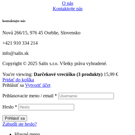
O nás
Kontaktujte nás
kontaktujte nás
Nová 266/15, 976 45 Osrblie, Slovensko
+421 910 334 214
info@salix.sk
Copyright © 2025 Salix s.r.o. Všetky práva vyhradené.
You're viewing:
Darčekové vrecúško (3 produkty)
15,99
€
Pridať do košíka
Prihlásiť sa
Vytvoriť účet
Prihlasovacie meno / email
*
Heslo
*
Prihlásiť sa
Zabudli ste heslo?
Hlavné menu