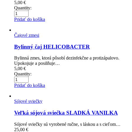
5,00
€
Quantity:
Pridať do košíka
Čajové zmesi
Bylinný čaj HELICOBACTER
Bylinná zmes, ktorá pôsobí dezinfekčne a protizápalovo.
Upokojuje a posilňuje…
5,00
€
Quantity:
Pridať do košíka
Sójové sviečky
Veľká sójová sviečka SLADKÁ VANILKA
Sójové sviečky sú vyrobené ručne, s láskou a s cieľom…
25,00
€