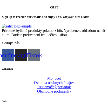
cart
Sign up to receive our emails and enjoy 15% off your first order.
Prírodné bylinné produkty priamo z hôr. Vyrobené s ohľadom na cit
a um. Budete prekvapení ich liečivou silou.
sledujte nás
acebook
Instagram
Tiktok
Zákazník
Môj účet
Ochrana osobnych údajov
Reklamačný poriadok
Obchodné podmienky
Salix